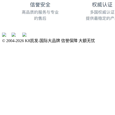
© 2004-
2026
K8凯发-国际大品牌 信誉保障 大额无忧