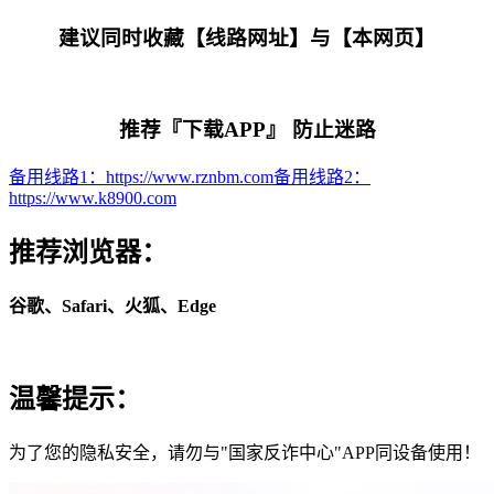
建议同时收藏【线路网址】与【本网页】
推荐『下载APP』 防止迷路
备用线路
1
：
https://www.rznbm.com
备用线路
2
：
https://www.k8900.com
推荐浏览器：
谷歌、Safari、火狐、Edge
温馨提示：
为了您的隐私安全，请勿与"国家反诈中心"APP同设备使用！