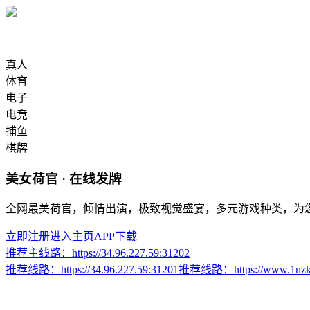
真人
体育
电子
电竞
捕鱼
棋牌
美女荷官 · 在线发牌
全网最美荷官，倾情出演，极致视觉盛宴，多元游戏种类，为
立即注册
进入主页
APP下载
推荐主线路：
https://34.96.227.59:31202
推荐线路：
https://34.96.227.59:31201
推荐线路：
https://www.1nz