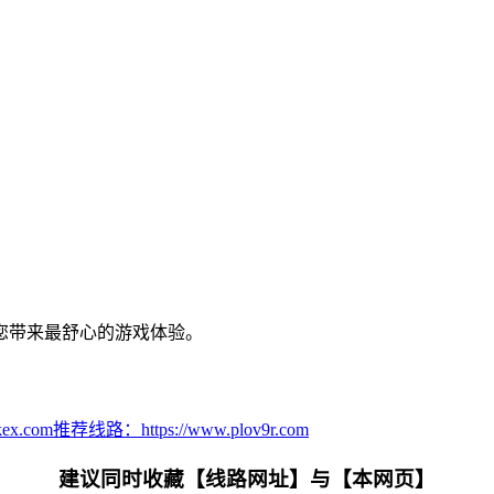
您带来最舒心的游戏体验。
kex.com
推荐线路：
https://www.plov9r.com
建议同时收藏【线路网址】与【本网页】