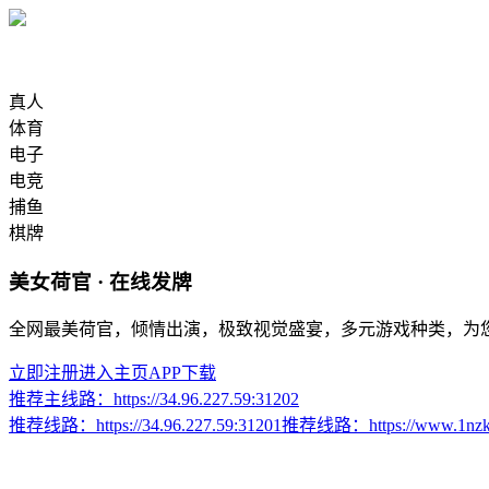
真人
体育
电子
电竞
捕鱼
棋牌
美女荷官 · 在线发牌
全网最美荷官，倾情出演，极致视觉盛宴，多元游戏种类，为
立即注册
进入主页
APP下载
推荐主线路：
https://34.96.227.59:31202
推荐线路：
https://34.96.227.59:31201
推荐线路：
https://www.1nz