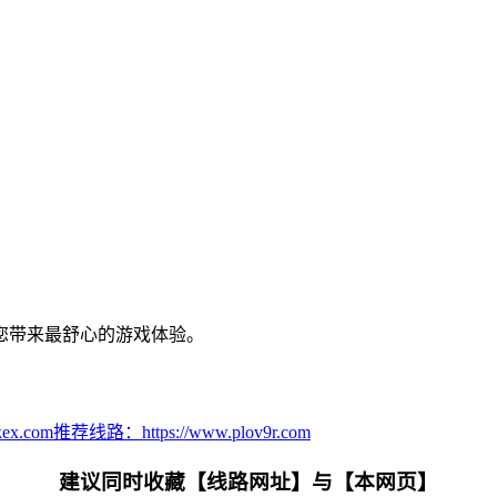
您带来最舒心的游戏体验。
kex.com
推荐线路：
https://www.plov9r.com
建议同时收藏【线路网址】与【本网页】