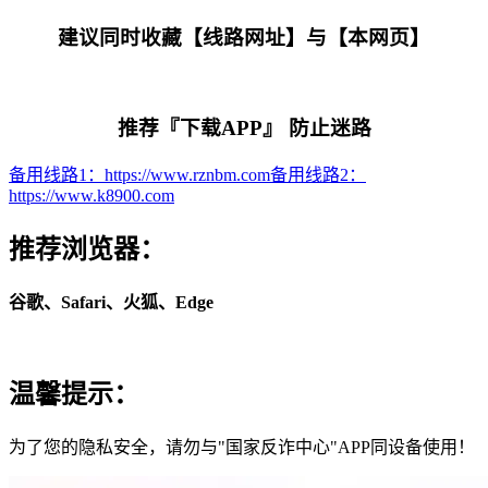
建议同时收藏【线路网址】与【本网页】
推荐『下载APP』 防止迷路
备用线路
1
：
https://www.rznbm.com
备用线路
2
：
https://www.k8900.com
推荐浏览器：
谷歌、Safari、火狐、Edge
温馨提示：
为了您的隐私安全，请勿与"国家反诈中心"APP同设备使用！