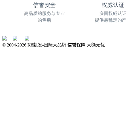
© 2004-
2026
K8凯发-国际大品牌 信誉保障 大额无忧