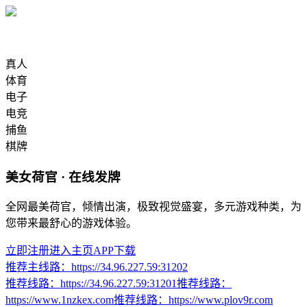
真人
体育
电子
电竞
捕鱼
棋牌
美女荷官 · 在线发牌
全网最美荷官，倾情出演，极致视觉盛宴，多元游戏种类，为
您带来最舒心的游戏体验。
立即注册
进入主页
APP下载
推荐主线路：
https://34.96.227.59:31202
推荐线路：
https://34.96.227.59:31201
推荐线路：
https://www.1nzkex.com
推荐线路：
https://www.plov9r.com